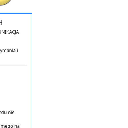
H
MUNIKACJA
zymania i
zdu nie
iomego na