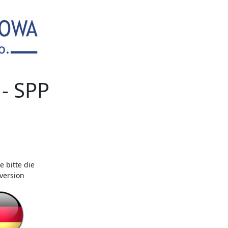
- SPP
 bitte die
version