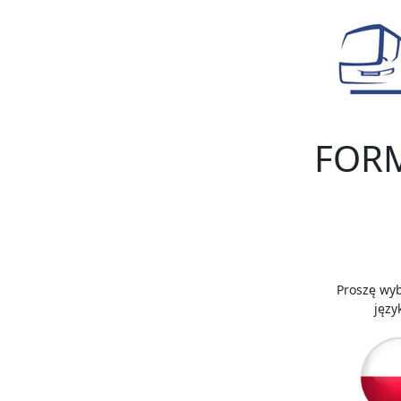
FORM
Proszę wyb
języ