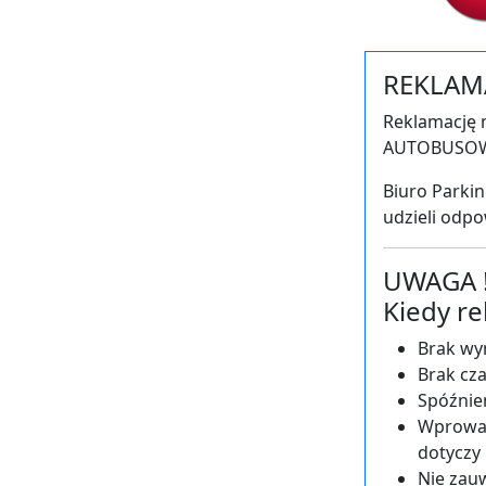
REKLAM
Reklamację 
AUTOBUSOWA" 
Biuro Parkin
udzieli odpo
UWAGA 
Kiedy re
Brak wy
Brak cza
Spóźnie
Wprowad
dotyczy 
Nie zau