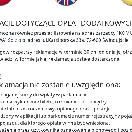
ACJE DOTYCZĄCE OPŁAT DODATKOWYC
można również przesłać listownie na adres zarządcy "KO
Sp.z o.o. adres: ul.Karsiborska 33a, 72-600 Świnoujście.
gów rozpatrzy reklamację w terminie 30 dni od dnia jej otr
wiedzi w formie jakiej reklamacja została dostarczona.
!
klamacja nie zostanie uwzględniona:
maganej sumy do wpłaty w parkomacie
su na wykupienie biletu, rozmienienie pieniędzy
nie lub przekroczenie wykupionego czasu postoju
zony w aplikacji lub parkomacie numer rejestracyjny poja
pojazdu, dla którego opłata winna być wniesiona.
ważenie przez użytkownika oznakowania pionowego i poz